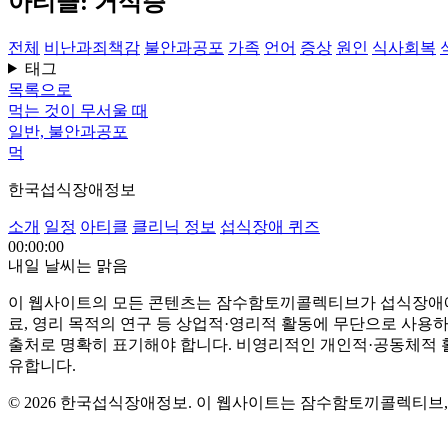
아티클: 거식증
전체
비난과죄책감
불안과공포
가족
언어
증상
원인
식사회복
태그
목록으로
먹는 것이 무서울 때
일반, 불안과공포
먹
한국섭식장애정보
소개
일정
아티클
클리닉 정보
섭식장애 퀴즈
00:00:00
내일 날씨는 맑음
이 웹사이트의 모든 콘텐츠는 잠수함토끼콜렉티브가 섭식장애에 대한
료, 영리 목적의 연구 등 상업적·영리적 활동에 무단으로 사용
출처로 명확히 표기해야 합니다. 비영리적인 개인적·공동체적 활용
유합니다.
© 2026 한국섭식장애정보. 이 웹사이트는 잠수함토끼콜렉티브