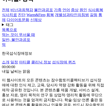
전체
비난과죄책감
불안과공포
가족
언어
증상
원인
식사회복
식사치료
진단
Warm&Firm
회복
개별성과타인의침범
갈등
통
제
다이어트문화
신체상
태그
목록으로
먹는 것이 무서울 때
일반, 불안과공포
먹
한국섭식장애정보
소개
일정
아티클
클리닉 정보
섭식장애 퀴즈
00:00:00
내일 날씨는 맑음
이 웹사이트의 모든 콘텐츠는 잠수함토끼콜렉티브가 섭식장
애에 대한 인식 제고, 교육, 당사자 역량 강화 활동을 위해 직접
제작·공유한 것입니다. 본 콘텐츠를 제품 개발, 서비스 설계,
홍보 자료, 영리 목적의 연구 등 상업적·영리적 활동에 무단으
로 사용하는 것을 엄격히 금지합니다. 학술·임상·언론 출판 등
에서 본 콘텐츠를 활용하거나 인용할 경우, 반드시 잠수함토끼